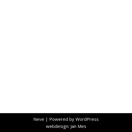
Neve
| Powered by
WordPress
webdesign: Jan Mes