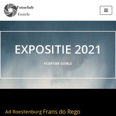
Ga
naar
de
inhoud
EXPOSITIE 2021
FCOPTIEK GOIRLE
Frans do Rego
Ad Roestenburg