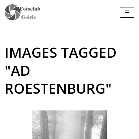
Ga
naar
de
inhoud
IMAGES TAGGED
"AD
ROESTENBURG"