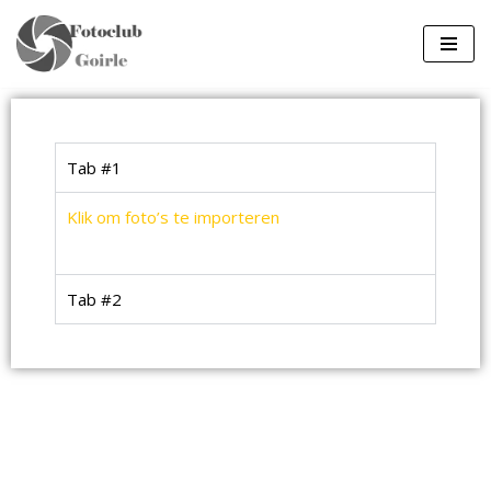
Ga
naar
de
inhoud
Tab #1
Klik om foto’s te importeren
Tab #2